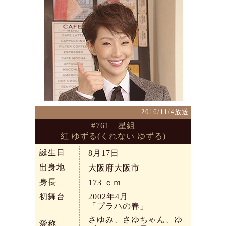
2016/11/4放送
#761 星組
紅 ゆずる(くれない ゆずる)
誕生日
8月17日
出身地
大阪府大阪市
身長
173
ｃｍ
初舞台
2002年4月
「プラハの春」
さゆみ、さゆちゃん、ゆ
愛称