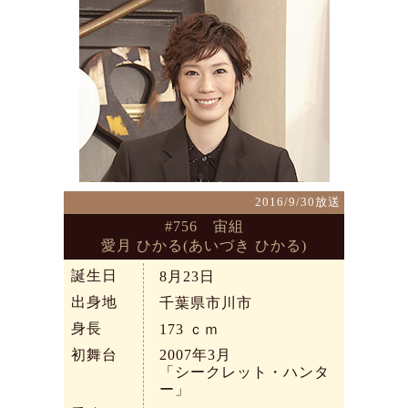
2016/9/30放送
#756 宙組
愛月 ひかる(あいづき ひかる)
誕生日
8月23日
出身地
千葉県市川市
身長
173
ｃｍ
初舞台
2007年3月
「シークレット・ハンタ
ー」