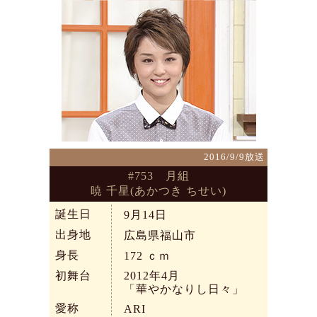
2016/9/9放送
#753 月組
暁 千星(あかつき ちせい)
誕生日
9月14日
出身地
広島県福山市
身長
172
ｃｍ
初舞台
2012年4月
「華やかなりし日々」
愛称
ARI