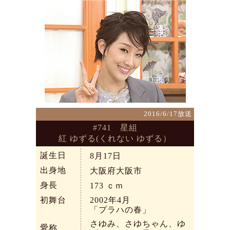
2016/6/17放送
#741 星組
紅 ゆずる(くれない ゆずる）
誕生日
8月17日
出身地
大阪府大阪市
身長
173
ｃｍ
初舞台
2002年4月
「プラハの春」
さゆみ、さゆちゃん、ゆ
愛称