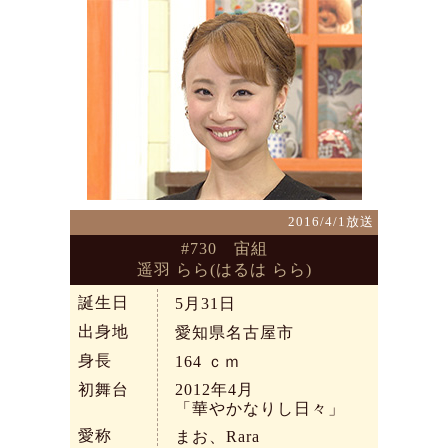
2016/4/1放送
#730 宙組
遥羽 らら(はるは らら)
誕生日
5月31日
出身地
愛知県名古屋市
身長
164
ｃｍ
初舞台
2012年4月
「華やかなりし日々」
愛称
まお、Rara