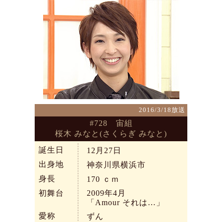
2016/3/18放送
#728 宙組
桜木 みなと(さくらぎ みなと)
誕生日
12月27日
出身地
神奈川県横浜市
身長
170
ｃｍ
初舞台
2009年4月
「Amour それは…」
愛称
ずん