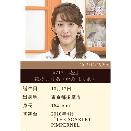
2015/12/25放送
#717 花組
花乃 まりあ（かの まりあ）
誕生日
10月12日
出身地
東京都多摩市
身長
164
ｃｍ
初舞台
2010年4月
「THE SCARLET
PIMPERNEL」