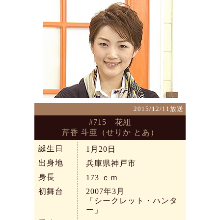
2015/12/11放送
#715 花組
芹香 斗亜（せりか とあ）
誕生日
1月20日
出身地
兵庫県神戸市
身長
173
ｃｍ
初舞台
2007年3月
「シークレット・ハンタ
ー」