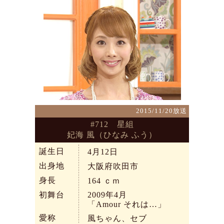
2015/11/20放送
#712 星組
妃海 風（ひなみ ふう）
誕生日
4月12日
出身地
大阪府吹田市
身長
164
ｃｍ
初舞台
2009年4月
「Amour それは…」
愛称
風ちゃん、セブ