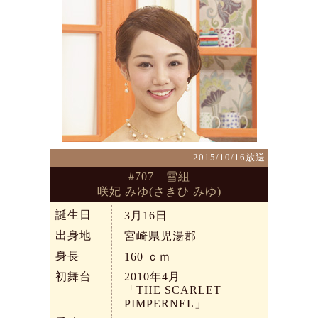
2015/10/16放送
#707 雪組
咲妃 みゆ(さきひ みゆ)
誕生日
3月16日
出身地
宮崎県児湯郡
身長
160
ｃｍ
初舞台
2010年4月
「THE SCARLET
PIMPERNEL」