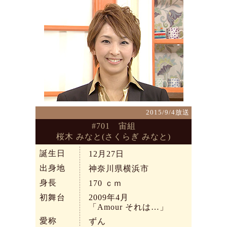
2015/9/4放送
#701 宙組
桜木 みなと(さくらぎ みなと)
誕生日
12月27日
出身地
神奈川県横浜市
身長
170
ｃｍ
初舞台
2009年4月
「Amour それは…」
愛称
ずん