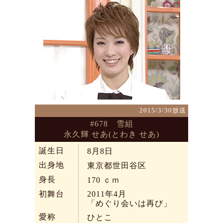
2015/3/30放送
#678 雪組
永久輝 せあ(とわき せあ)
誕生日
8月8日
出身地
東京都世田谷区
身長
170
ｃｍ
初舞台
2011年4月
「めぐり会いは再び」
愛称
ひとこ