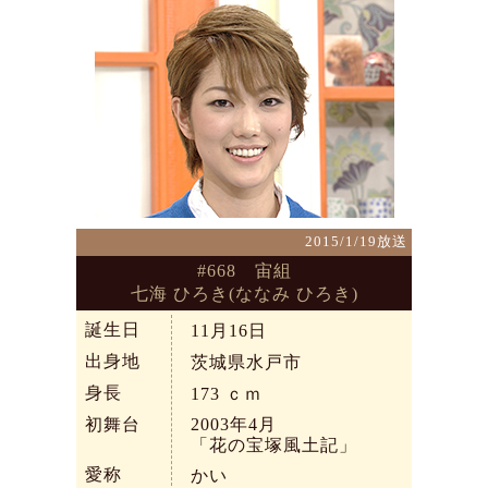
2015/1/19放送
#668 宙組
七海 ひろき(ななみ ひろき)
誕生日
11月16日
出身地
茨城県水戸市
身長
173
ｃｍ
初舞台
2003年4月
「花の宝塚風土記」
愛称
かい