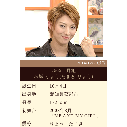
2014/12/29放送
#665 月組
珠城 りょう(たまき りょう)
誕生日
10月4日
出身地
愛知県蒲郡市
身長
172
ｃｍ
初舞台
2008年3月
「ME AND MY GIRL」
愛称
りょう、たまき