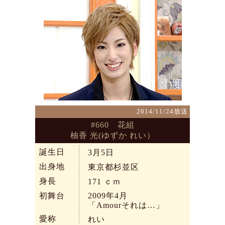
2014/11/24放送
#660 花組
柚香 光(ゆずか れい）
誕生日
3月5日
出身地
東京都杉並区
身長
171
ｃｍ
初舞台
2009年4月
「Amourそれは…」
愛称
れい