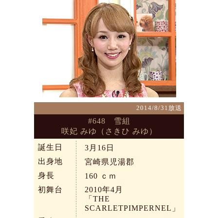
2014/8/31放送
#648 雪組
咲妃 みゆ（さきひ みゆ）
誕生日
3月16日
出身地
宮崎県児湯郡
身長
160
ｃｍ
初舞台
2010年4月
「THE
SCARLETPIMPERNEL」