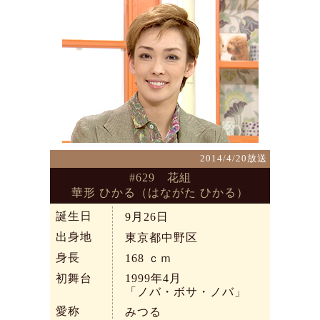
2014/4/20放送
#629 花組
華形 ひかる（はながた ひかる）
誕生日
9月26日
出身地
東京都中野区
身長
168
ｃｍ
初舞台
1999年4月
「ノバ・ボサ・ノバ」
愛称
みつる