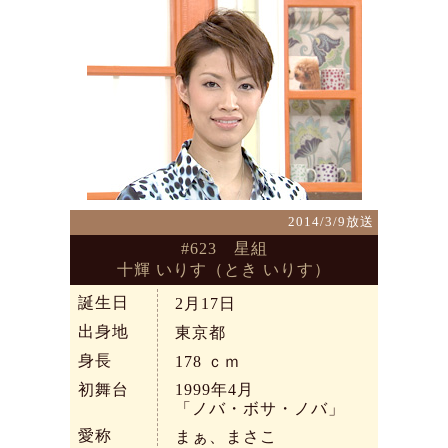
2014/3/9放送
#623 星組
十輝 いりす（とき いりす）
誕生日
2月17日
出身地
東京都
身長
178
ｃｍ
初舞台
1999年4月
「ノバ・ボサ・ノバ」
愛称
まぁ、まさこ