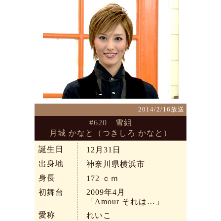
2014/2/16放送
#620 雪組
月城 かなと（つきしろ かなと）
誕生日
12月31日
出身地
神奈川県横浜市
身長
172
ｃｍ
初舞台
2009年4月
「Amour それは…」
愛称
れいこ