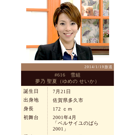
2014/1/19放送
#616 雪組
夢乃 聖夏（ゆめの せいか）
誕生日
7月21日
出身地
佐賀県多久市
身長
172
ｃｍ
初舞台
2001年4月
「ベルサイユのばら
2001」