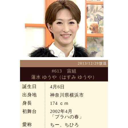
2013/12/29放送
#613 宙組
蓮水 ゆうや（はすみ ゆうや）
誕生日
4月6日
出身地
神奈川県横浜市
身長
174
ｃｍ
初舞台
2002年4月
「プラハの春」
愛称
ちー、ちひろ