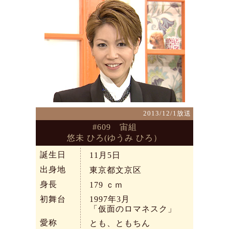
2013/12/1放送
#609 宙組
悠未 ひろ(ゆうみ ひろ）
誕生日
11月5日
出身地
東京都文京区
身長
179
ｃｍ
初舞台
1997年3月
「仮面のロマネスク」
愛称
とも、ともちん