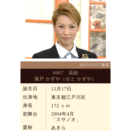
2013/11/17放送
#607 花組
瀬戸 かずや（せと かずや）
誕生日
12月17日
出身地
東京都江戸川区
身長
172
ｃｍ
初舞台
2004年4月
「スサノオ」
愛称
あきら