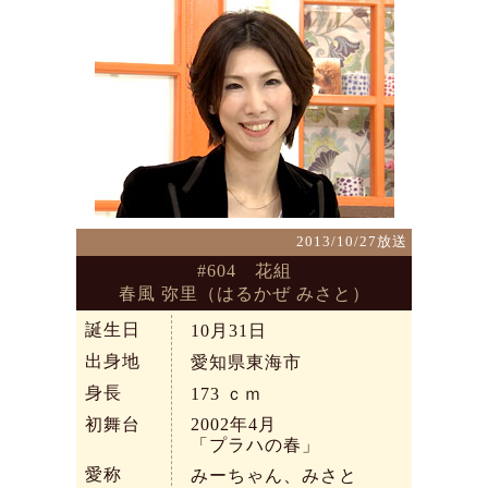
2013/10/27放送
#604 花組
春風 弥里（はるかぜ みさと）
誕生日
10月31日
出身地
愛知県東海市
身長
173
ｃｍ
初舞台
2002年4月
「プラハの春」
愛称
みーちゃん、みさと