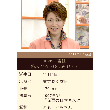
2013/6/16放送
#585 宙組
悠未 ひろ（ゆうみ ひろ）
誕生日
11月5日
出身地
東京都文京区
身長
179
ｃｍ
初舞台
1997年3月
「仮面のロマネスク」
愛称
とも、ともちん