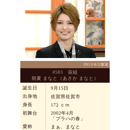
2013/6/2放送
#583 宙組
朝夏 まなと（あさか まなと）
誕生日
9月15日
出身地
佐賀県佐賀市
身長
172
ｃｍ
初舞台
2002年4月
「プラハの春」
愛称
まぁ、まなと