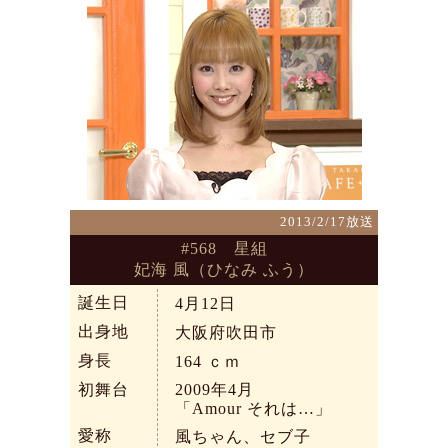
2013/2/17放送
#568 星組
妃海 風（ひなみ ふう）
誕生日
4月12日
出身地
大阪府吹田市
身長
164
ｃｍ
初舞台
2009年4月
「Amour それは…」
愛称
風ちゃん、セブ子