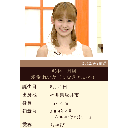
2012/9/2放送
#544 月組
愛希 れいか（まなき れいか）
誕生日
8月21日
出身地
福井県坂井市
身長
167
ｃｍ
初舞台
2009年4月
「Amourそれは…」
愛称
ちゃぴ