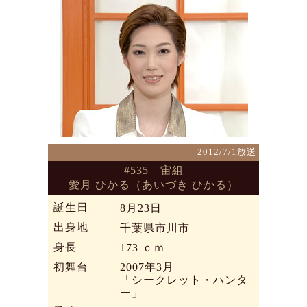
2012/7/1放送
#535 宙組
愛月 ひかる（あいづき ひかる）
誕生日
8月23日
出身地
千葉県市川市
身長
173
ｃｍ
初舞台
2007年3月
「シークレット・ハンタ
ー」