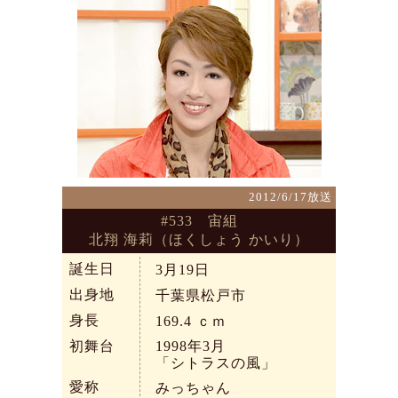
2012/6/17放送
#533 宙組
北翔 海莉（ほくしょう かいり）
誕生日
3月19日
出身地
千葉県松戸市
身長
169.4
ｃｍ
初舞台
1998年3月
「シトラスの風」
愛称
みっちゃん