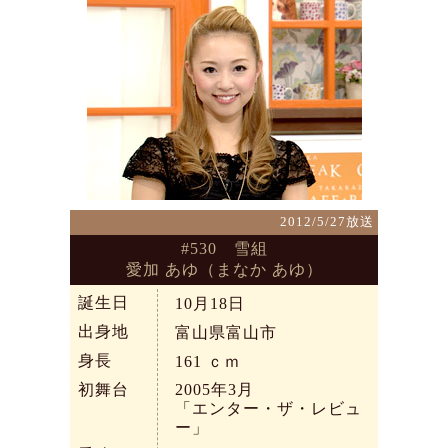
2012/5/27放送
#530 雪組
愛加 あゆ（まなか あゆ）
誕生日
10月18日
出身地
富山県富山市
身長
161
ｃｍ
初舞台
2005年3月
「エンター・ザ・レビュ
ー」