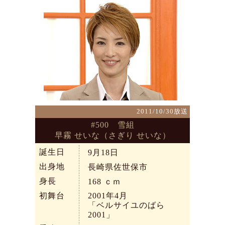
2011/10/30放送
#500 雪組
早霧 せいな（さぎり せいな）
誕生日
9月18日
出身地
長崎県佐世保市
身長
168
ｃｍ
初舞台
2001年4月
「ベルサイユのばら
2001」