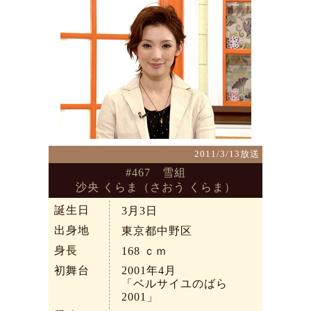
2011/3/13放送
#467 雪組
沙央 くらま（さおう くらま）
誕生日
3月3日
出身地
東京都中野区
身長
168
ｃｍ
初舞台
2001年4月
「ベルサイユのばら
2001」