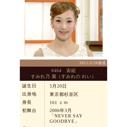
2011/2/20放送
#464 宙組
すみれ乃 麗（すみれの れい）
誕生日
5月20日
出身地
東京都杉並区
身長
161
ｃｍ
初舞台
2006年3月
「NEVER SAY
GOODBYE」