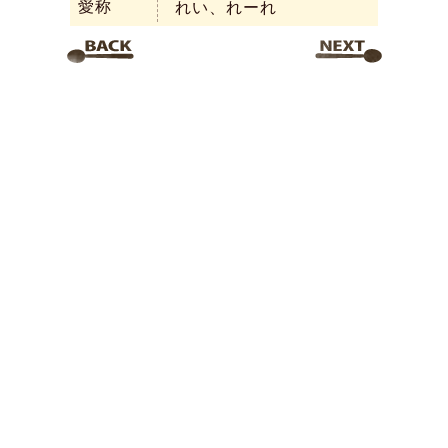
愛称
れい、れーれ