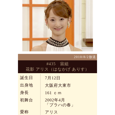
2010/8/2放送
#435 宙組
花影 アリス（はなかげ ありす）
誕生日
7月12日
出身地
大阪府大東市
身長
161
ｃｍ
初舞台
2002年4月
「プラハの春」
愛称
アリス