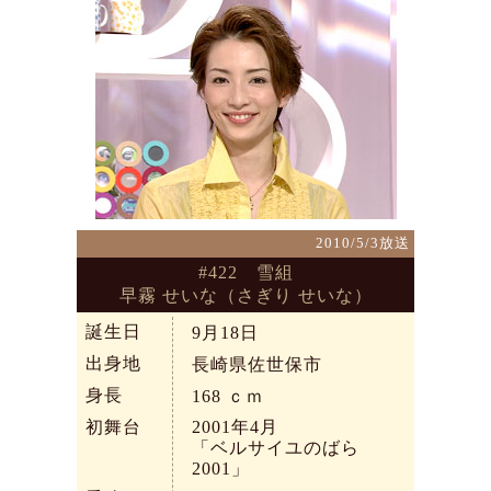
2010/5/3放送
#422 雪組
早霧 せいな（さぎり せいな）
誕生日
9月18日
出身地
長崎県佐世保市
身長
168
ｃｍ
初舞台
2001年4月
「ベルサイユのばら
2001」