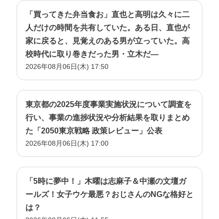
2021年11月21日(日)放送
サムゲタン風薬膳スープ
「買ってきた弁当食お」直也と高明は久々に二
2021年11月14日(日)放送
人だけの時間を共有していた。ある日、直也が
一度で二度美味しい！『ごちそう鯛チャーハン』
家に戻ると、見覚えのある男が立っていた。高
2021年11月7日(日)放送
校時代に取り巻きだった男・立木だ―
台湾風 湯豆腐
2026年08月06日(木) 17:50
2021年10月31日(日)放送
パンプキンマリトッツォ
東京都の2025年度事業実施状況について調査を
2021年10月24日(日)放送
行い、事業の進捗状況や分析結果を取りまとめ
ふわふわつみれの麻辣湯
た「2050東京戦略 政策レビュー」公表
2021年10月17日(日)放送
2026年08月06日(木) 17:00
しっとりコク旨！ビーフストロガノフ
2021年10月10日(日)放送
いちじくソース添えフレンチトースト
「5時に夢中！」木曜は志麻子＆中瀬の文壇ガ
2021年10月3日(日)放送
ールズ！女子ウケ最悪？おじさんのNGな格好と
煮込みいらず！本格ボルシチ
は？
2021年9月26日(日)放送