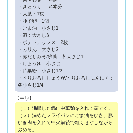
・きゅうり：1/4本分
・大葉：1枚
・ゆで卵：1個
・ごま油：小さじ1
・酒：大さじ3
・ポテトチップス：2枚
・みりん：大さじ2
・赤だしみそ/砂糖：各大さじ1
・しょうゆ：小さじ1
・片栗粉：小さじ1/2
・すりおろししょうが/すりおろしにんにく：
各小さじ1/4
【手順】
（１）沸騰した鍋に中華麺を入れて茹でる。
（２）温めたフライパンにごま油をひき、豚
ひき肉を入れて中火前後で粗くほぐしながら
炒める。