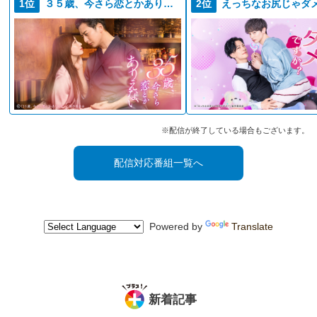
1位
３５歳、今さら恋とかありえない
2位
2022年1月23日(日)放送
イタリアンタッカルビ
2022年1月16日(日)放送
苺ミルフィーユ
2022年1月9日(日)放送
サーモンチャウダーリゾット
2021年12月26日(日)放送
※配信が終了している場合もございます。
韓国のお雑煮「トックク」
配信対応番組一覧へ
2021年12月19日(日)放送
バゲットディッシュの牛肉赤ワイン煮
2021年12月12日(日)放送
オイルサーディンとチーズのポテトグリル
Powered by
Translate
2021年12月5日(日)放送
本格こくうまカレー
2021年11月28日(日)放送
レンジでぐるまぜ「ガパオライス」
新着記事