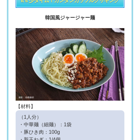
It's 少タイム！カンタンカラフルクッキング
韓国風ジャージャー麺
【材料】
（1人分）
・中華麺（細麺）：1袋
・豚ひき肉：100g
・新玉ねぎ：1/4個