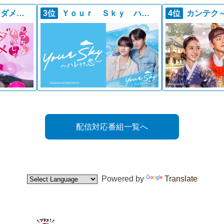
えっちなお尻じゃダメですか？
3位
Ｙｏｕｒ Ｓｋｙ ハレのち恋
4位
カンテク
配信対応番組一覧へ
Powered by
Translate