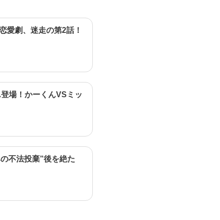
行：屋良朝幸
2021年10月10日(日)放送
カラフルズ：クリス松村・ミチ 進行：屋
恋愛劇、迷走の第2話！
良朝幸
2021年10月3日(日)放送
ゲスト：大橋未歩 カラフルズ：フワちゃ
ん 進行：内博貴
2021年9月26日(日)放送
ゲスト：ふかわりょう カラフルズ：クリ
登場！かーくんVSミッ
ス松村・タナカガ 進行：内博貴
2021年9月19日(日)放送
ゲスト：chay・當間ローズ 進行：内博貴
2021年9月12日(日)放送
カラフルズ：クリス松村・よしあき ＜進
行＞内博貴
の不法投棄”後を絶た
2021年9月5日(日)放送
カラフルズ：りゅうちぇる・フワちゃん
進行：内博貴
2021年8月29日(日)放送
カラフルズ：クリス松村・タナカガ 進
行：中山優馬