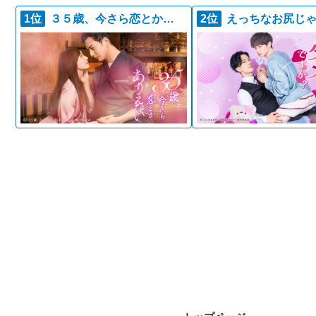
1位
３５歳、今さら恋とかありえない
2位