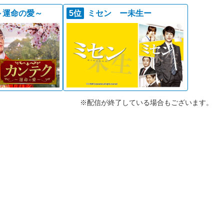
良朝幸
～運命の愛～
5位
ミセン ー未生ー
2021年11月28日(日)放送
カラフルズ：よしあき・タナカガ 進行：
中山優馬
2021年11月21日(日)放送
カラフルズ：クリス松村・フワちゃん 進
行：中山優馬
2021年11月14日(日)放送
カラフルズ：chay・ryuchell 進行：中山優
馬
※配信が終了している場合もございます。
2021年11月7日(日)放送
カラフルズ：クリス松村・ミチちゃん 進
行：中山優馬
2021年10月31日(日)放送
ゲスト：横山由依 カラフルズ：クリス松
村 進行：屋良朝幸
2021年10月24日(日)放送
カラフルズ：モクタール・タナカガ 進
行：内博貴
2021年10月17日(日)放送
ゲスト：chay カラフルズ：よしあき 進