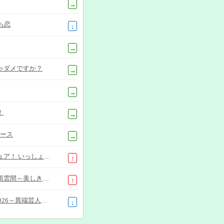
→
のち恋
↓
→
ゃダメですか？
→
→
！
→
ュース
→
「名探偵プリキュア！ いっしょになぞとき！はなまるかいけつフェスティバル！」大特集SP
↑
中国ドラマ「墨雨雲間～美しき復讐～」
↑
MXグランプリ2026～異端芸人決定戦～
↓