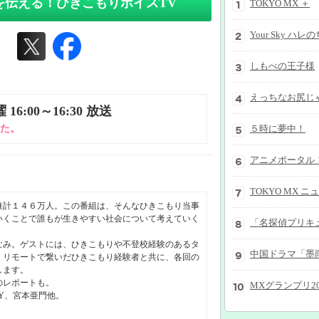
声を伝える！ひきこもりボイスTV
TOKYO MX ＋
Your Sky ハレ
しもべの王子様
えっちなお尻じ
16:00～16:30 放送
た。
５時に夢中！
アニメポータル
TOKYO MX ニ
推計１４６万人。この番組は、そんなひきこもり当事
いくことで誰もが生きやすい社会について考えていく
なみ。ゲストには、ひきこもりや不登校経験のあるタ
、リモートで繋いだひきこもり経験者と共に、各回の
します。
のレポートも。
OY、宮本亜門他。