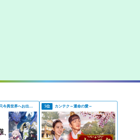
骸骨騎士様、只今異世界へお出掛け中ＩＩ
5位
カンテク～運命の愛～