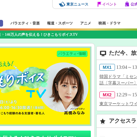
東京ニュース
イベント
公
バラエティ・音楽
報道・スポーツ
アニメ
映画・ドラマ
報
>
146万人の声を伝える！ひきこもりボイスTV
ただ今、放
13:04～13
MX1
韓国ドラマ「ミセ
話〔字幕スーパー
12:29～15
MX2
東京マーケットワ
アクセスラ