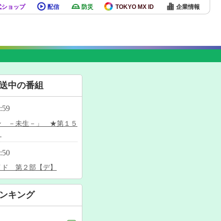
式ショップ
配信
防災
TOKYO MX ID
企業情報
送中の番組
:59
ン －未生－」 ★第１５
〕
:50
イド 第２部【デ】
ンキング