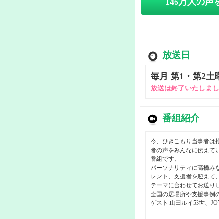
146万人の
放送日
毎月 第1・第2土曜 
放送は終了いたしまし
番組紹介
今、ひきこもり当事者は
者の声をみんなに伝えて
番組です。
パーソナリティに高橋み
レント、支援者を迎えて
テーマに合わせてお送り
全国の居場所や支援事例
ゲスト:山田ルイ53世、J