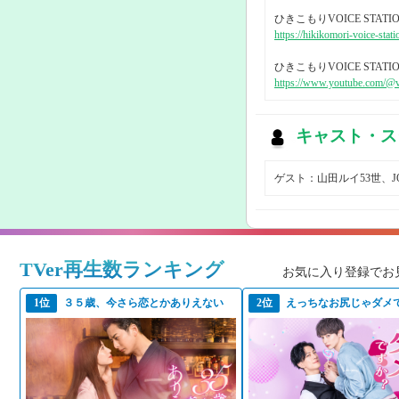
ひきこもりVOICE STAT
https://hikikomori-voice-stat
ひきこもりVOICE STAT
https://www.youtube.com/@v
キャスト・ス
ゲスト：山田ルイ53世、
TVer再生数ランキング
お気に入り登録でお見
1位
３５歳、今さら恋とかありえない
2位
えっちなお尻じゃダメ