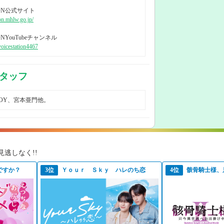
ION公式サイト
ion.mhlw.go.jp/
IONYouTubeチャンネル
oicestation4467
タッフ
JOY、宮本亜門他。
逃しなく!!
ですか？
3位
Ｙｏｕｒ Ｓｋｙ ハレのち恋
4位