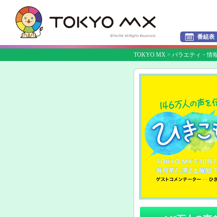
番組表
TOKYO MX
>
バラエティ・情