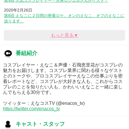
第9回 人気コスプレイヤー・火将ロシエルさんがゲスト！
2020年2月26日
第8回 えなこに２日間の密着ロケ。オンのえなこ、オフのえなこに
迫ります。
もっと見る▼
番組紹介
コスプレイヤー・えなこ＆声優・石飛恵里花がコスプレの
魅力をお届けします。コスプレ業界に関わる様々なゲスト
とのトークや、プロコスプレイヤーえなこの仕事ぶりを密
着レポートなど、コスプレが大好きな人も、これからコス
プレのことを知りたい人も、かわいいえなこと一緒に楽し
んでもらえる30分です。
ツイッター：えなコスTV (@enacos_tv)
https://twitter.com/enacos_tv
キャスト・スタッフ