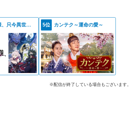
骸骨騎士様、只今異世界へお出掛け中ＩＩ
5位
カンテク～運命の愛～
※配信が終了している場合もございます。