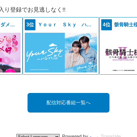
入り登録でお見逃しなく!!
えっちなお尻じゃダメですか？
3位
Ｙｏｕｒ Ｓｋｙ ハレのち恋
4位
配信対応番組一覧へ
Powered by
Translate