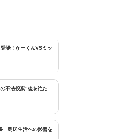
登場！かーくんVSミッ
の不法投棄”後を絶た
書「島民生活への影響を