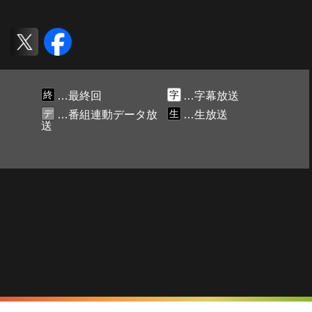
終
字
…最終回
…字幕放送
デ
生
…番組連動データ放
…生放送
送