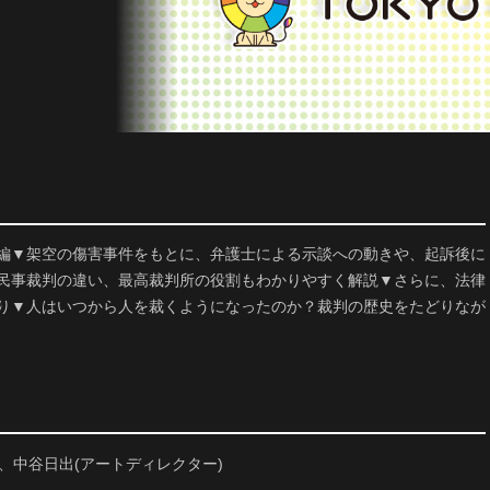
編▼架空の傷害事件をもとに、弁護士による示談への動きや、起訴後に
民事裁判の違い、最高裁判所の役割もわかりやすく解説▼さらに、法律
り▼人はいつから人を裁くようになったのか？裁判の歴史をたどりなが
)、中谷日出(アートディレクター)