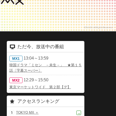
ただ今、放送中の番組
13:04～13:59
MX1
韓国ドラマ「ミセン －未生－」 ★第１５
話〔字幕スーパー〕
12:29～15:50
MX2
東京マーケットワイド 第２部【デ】
アクセスランキング
TOKYO MX ＋
→