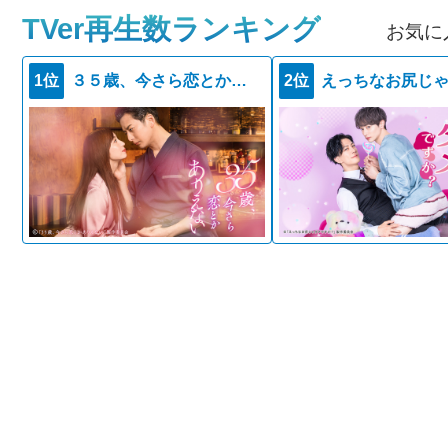
TVer再生数ランキング
お気に
1位
３５歳、今さら恋とかありえない
2位