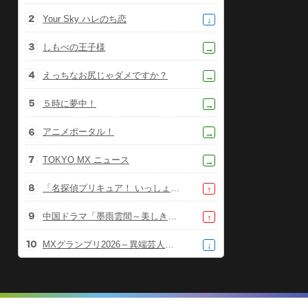
Your Sky ハレのち恋
↓
しもべの王子様
→
えっちなお尻じゃダメですか？
→
５時に夢中！
→
アニメポータル！
→
TOKYO MX ニュース
→
「名探偵プリキュア！ いっしょになぞとき！はなまるかいけつフェスティバル！」大特集SP
↑
中国ドラマ「墨雨雲間～美しき復讐～」
↑
MXグランプリ2026～異端芸人決定戦～
↓