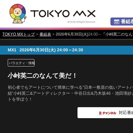
番組
TOKYO MXトップ
>
番組表
>
2026年6月30日(火)
24:00～
「小峠英二のなん
MX1
2026年6月30日(火)
24:00～24:30
バラエティ・情報
小峠英二のなんて美だ！
初心者でもアートについて簡単に学べる"日本一敷居の低いアート
組"小峠英二&アートディレクター・中谷日出&乃木坂46・池田瑛紗
トを学ぼう！
対応番