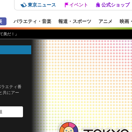
東京ニュース
イベント
公式ショップ
表
バラエティ・音楽
報道・スポーツ
アニメ
映画
て美だ！」
バラエティ番
と共にアー
組