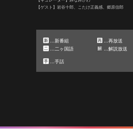
【キュレーター】みなみかわ
【ゲスト】岩谷十郎、こたけ正義感、郷原信郎
新
再
…新番組
…再放送
二
解
…二ヶ国語
…解説放送
手
…手話