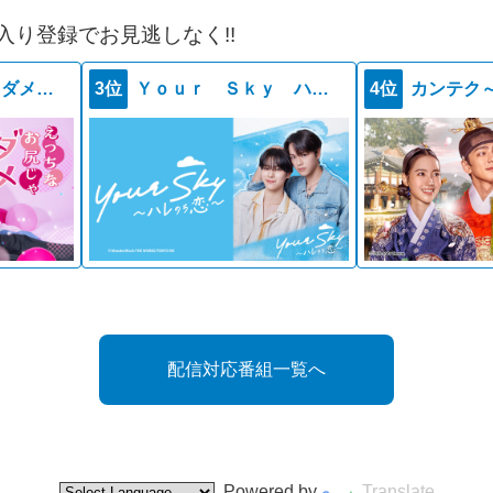
入り登録でお見逃しなく!!
えっちなお尻じゃダメですか？
3位
Ｙｏｕｒ Ｓｋｙ ハレのち恋
4位
カンテク
配信対応番組一覧へ
Powered by
Translate