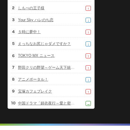
しもべの王子様
↑
Your Sky ハレのち恋
↓
５時に夢中！
↑
えっちなお尻じゃダメですか？
↓
TOKYO MX ニュース
↑
野田クリの野望～ゲーム天下統一への道～
↑
アニメポータル！
↓
宝塚カフェブレイク
↑
中国ドラマ「錦衣夜行～愛と密命～」
→