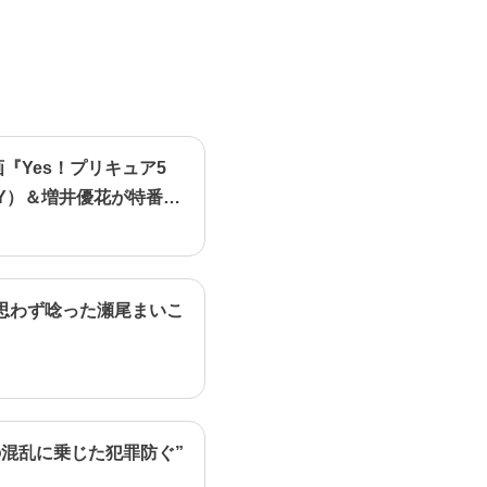
画『Yes！プリキュア5
Y）＆増井優花が特番で
思わず唸った瀬尾まいこ
混乱に乗じた犯罪防ぐ”