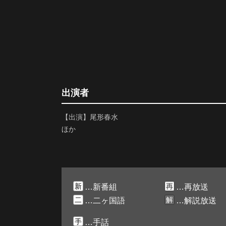
出演者
【出演】尾形春水
ほか
新
再
…新番組
…再放送
二
解
…二ヶ国語
…解説放送
手
…手話