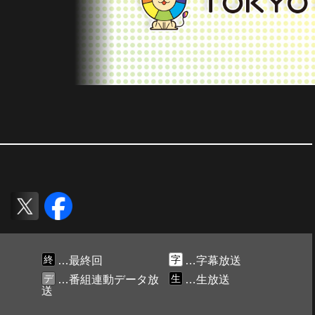
終
字
…最終回
…字幕放送
デ
生
…番組連動データ放
…生放送
送