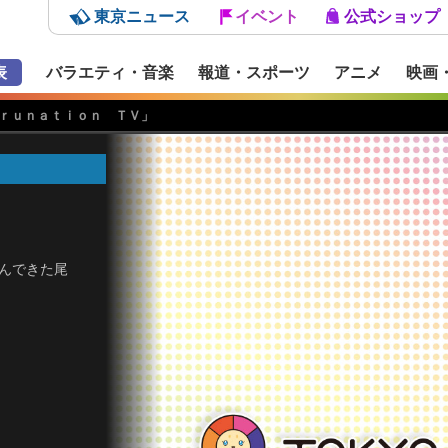
東京ニュース
イベント
公式ショップ
表
バラエティ・音楽
報道・スポーツ
アニメ
映画
ｒｕｎａｔｉｏｎ ＴＶ」
んできた尾