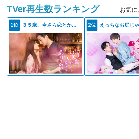
TVer再生数ランキング
お気に
1位
３５歳、今さら恋とかありえない
2位