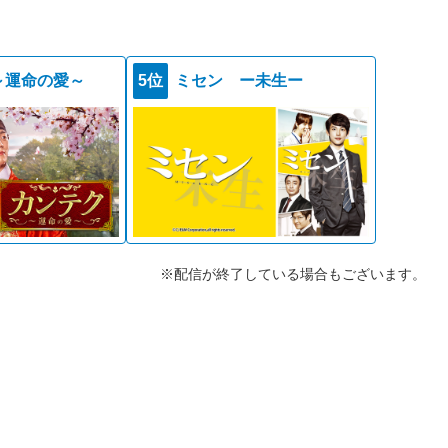
～運命の愛～
5位
ミセン ー未生ー
※配信が終了している場合もございます。