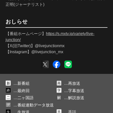
正明(ジャーナリスト)
おしらせ
【番組ホームページ】
https://s.mxtv.jp/variety/live-
junction/
【X(旧Twitter)】@livejunctionmx
【Instagram】@livejunction_mx
新
再
…新番組
…再放送
終
字
…最終回
…字幕放送
二
解
…二ヶ国語
…解説放送
デ
…番組連動データ放送
生
手
…生放送
…手話