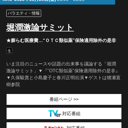
バラエティ・情報
堀潤激論サミット
★膨らむ医療費…“ＯＴＣ類似薬”保険適用除外の是非
生
いま注目のニュースや話題の出来事を議論する「堀潤
激論サミット」▼『"OTC類似薬"保険適用除外の是非』
▼久保駿貴と小島慶子と春川正明出演▼ゲストは猪瀬直
樹参院
番組ページ >>
対応番組