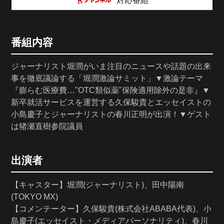
対応番組
番組内容
ジャーナリスト堀潤がいま注目のニュースや話題の出来
事を徹底議論する「堀潤激論サミット」▼激論テーマ
『膨らむ医療費…"OTC類似薬"保険適用除外の是非』▼
新卒就活サービスを運営する久保駿貴とエッセイストの
小島慶子とジャーナリストの春川正明が出演！▼ゲスト
は猪瀬直樹参院議員
出演者
【キャスター】堀潤(ジャーナリスト)、田中陽南
(TOKYO MX)
【コメンテーター】久保駿貴(株式会社ABABA代表)、小
島慶子(エッセイスト・メディアパーソナリティ)、春川