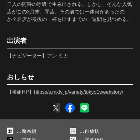
二人の阿吽の呼吸で生み出される。しかし、そんな人気
店がこの3月末、閉店。その裏では一体何があったの
か？名店が最後の一杯を出すまでの一週間を見つめる。
出演者
【ナビゲーター】アン ミカ
おしらせ
【番組HP】
https://s.mxtv.jp/variety/tokyo1weekstory/
新
再
…新番組
…再放送
終
字