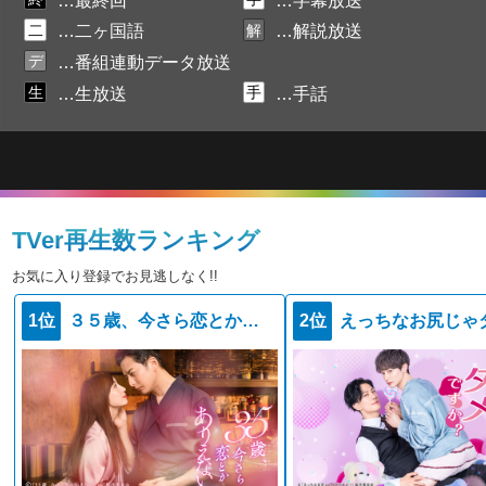
…最終回
…字幕放送
二
解
…二ヶ国語
…解説放送
デ
…番組連動データ放送
生
手
…生放送
…手話
TVer再生数ランキング
お気に入り登録でお見逃しなく!!
1位
３５歳、今さら恋とかありえない
2位