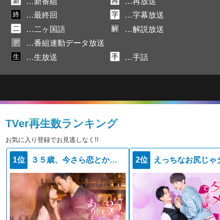
新
再
…新番組
…再放送
終
字
…最終回
…字幕放送
二
解
…二ヶ国語
…解説放送
デ
…番組連動データ放送
生
手
…生放送
…手話
TVer再生数ランキング
お気に入り登録でお見逃しなく!!
1位
３５歳、今さら恋とかありえない
2位