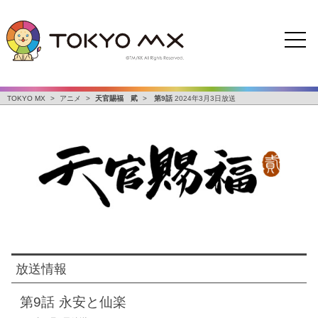
TOKYO MX
>
アニメ
>
天官賜福 貮
>
第9話
2024年3月3日放送
放送情報
第9話
永安と仙楽