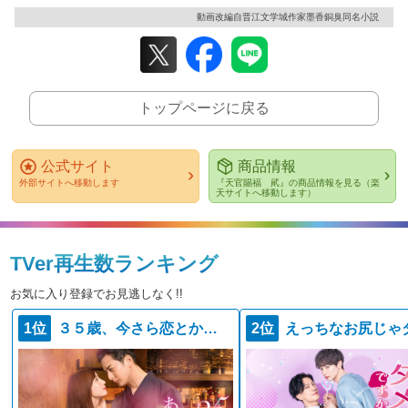
動画改編自晋江文学城作家墨香銅臭同名小説
トップページに戻る
公式サイト
商品情報
外部サイトへ移動します
『天官賜福 貮』の商品情報を見る（楽
天サイトへ移動します）
TVer再生数ランキング
お気に入り登録でお見逃しなく!!
1位
３５歳、今さら恋とかありえない
2位