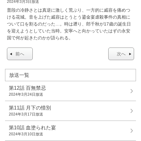
2024年3月3日放送
普段の冷静さとは真逆に激しく荒ぶり、一方的に戚容を痛めつ
ける花城。音を上げた戚容はとうとう鎏金宴虐殺事件の真相に
ついて口を割るのだった…。時は遡り、郎千秋が17歳の誕生日
を迎えようとしていた当時。安寧へと向かっていたはずの永安
国で何が起きたのかが語られる。
前へ
次へ
放送一覧
第12話
百無禁忌
2024年3月24日放送
第11話
月下の惜別
2024年3月17日放送
第10話
血塗られた宴
2024年3月10日放送