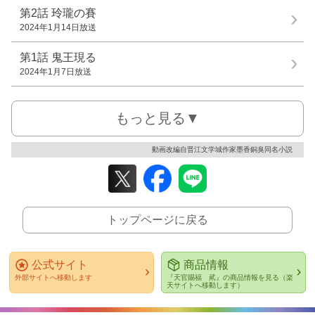
第2話
玲瓏の賽
2024年1月14日放送
第1話
鬼王現る
2024年1月7日放送
もっと見る▼
動画改編自晋江文学城作家墨香銅臭同名小説
トップページに戻る
公式サイト
商品情報
外部サイトへ移動します
『天官賜福 貮』の商品情報を見る（楽
天サイトへ移動します）