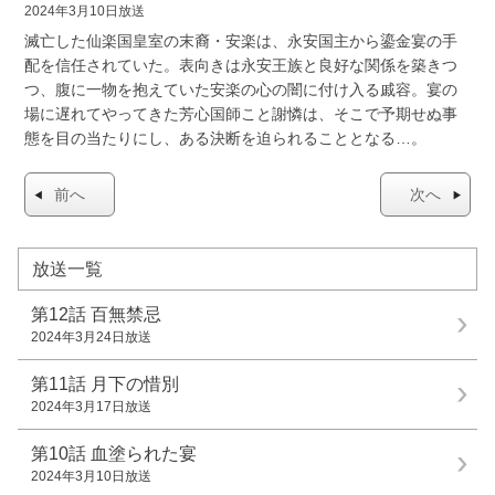
2024年3月10日放送
滅亡した仙楽国皇室の末裔・安楽は、永安国主から鎏金宴の手
配を信任されていた。表向きは永安王族と良好な関係を築きつ
つ、腹に一物を抱えていた安楽の心の闇に付け入る戚容。宴の
場に遅れてやってきた芳心国師こと謝憐は、そこで予期せぬ事
態を目の当たりにし、ある決断を迫られることとなる…。
前へ
次へ
放送一覧
第12話
百無禁忌
2024年3月24日放送
第11話
月下の惜別
2024年3月17日放送
第10話
血塗られた宴
2024年3月10日放送