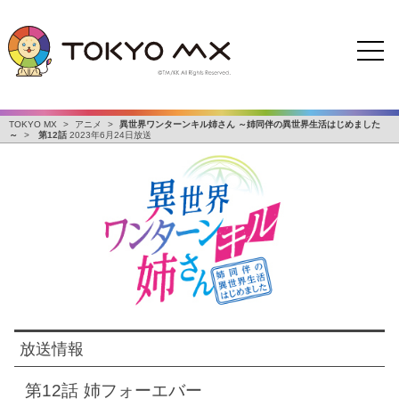
TOKYO MX
>
アニメ
>
異世界ワンターンキル姉さん ～姉同伴の異世界生活はじめました
～
>
第12話
2023年6月24日放送
放送情報
第12話
姉フォーエバー