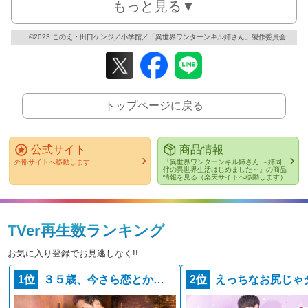
もっと見る▼
©2023 このえ・田口ケンジ／小学館／「異世界ワンターンキル姉さん」製作委員会
トップページに戻る
公式サイト
商品情報
外部サイトへ移動します
『異世界ワンターンキル姉さん ～姉同
伴の異世界生活はじめました～』の商品
情報を見る（楽天サイトへ移動します）
TVer再生数ランキング
お気に入り登録でお見逃しなく!!
1位
３５歳、今さら恋とかありえない
2位