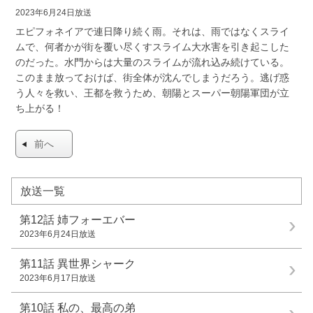
2023年6月24日放送
エピフォネイアで連日降り続く雨。それは、雨ではなくスライ
ムで、何者かが街を覆い尽くすスライム大水害を引き起こした
のだった。水門からは大量のスライムが流れ込み続けている。
このまま放っておけば、街全体が沈んでしまうだろう。逃げ惑
う人々を救い、王都を救うため、朝陽とスーパー朝陽軍団が立
ち上がる！
前へ
放送一覧
第12話
姉フォーエバー
2023年6月24日放送
第11話
異世界シャーク
2023年6月17日放送
第10話
私の、最高の弟