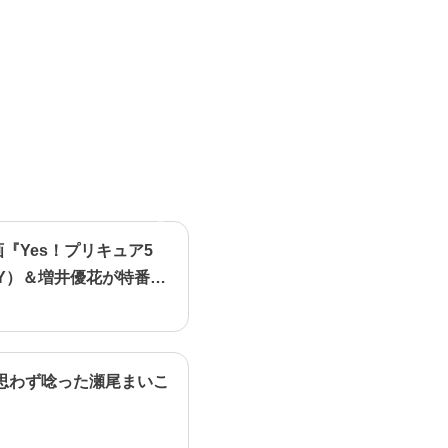
画『Yes！プリキュア5
Y）＆増井優花が特番で
思わず唸った瀬尾まいこ