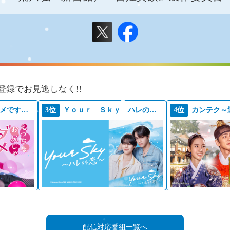
登録でお見逃しなく!!
えっちなお尻じゃダメですか？
3位
Ｙｏｕｒ Ｓｋｙ ハレのち恋
4位
カンテク～
配信対応番組一覧へ