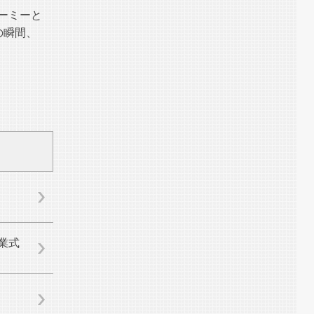
ーミーと
の瞬間、
業式