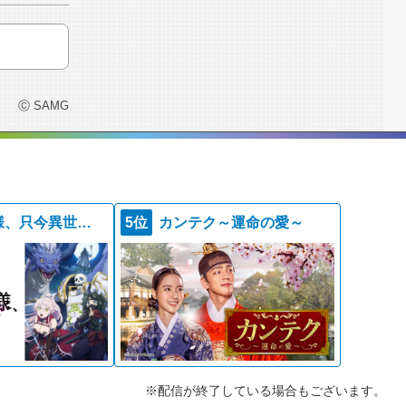
Ⓒ SAMG
骸骨騎士様、只今異世界へお出掛け中ＩＩ
5位
カンテク～運命の愛～
※配信が終了している場合もございます。