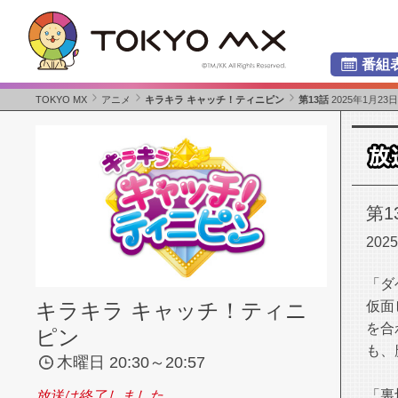
番組
TOKYO MX
アニメ
キラキラ キャッチ！ティニピン
第13話
2025年1月23
第1
202
「ダ
仮面
キラキラ キャッチ！ティニ
を合
ピン
も、
木曜日 20:30～20:57
「裏
放送は終了しました