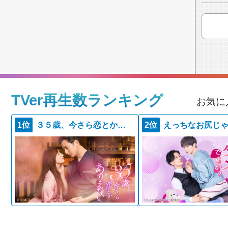
TVer再生数ランキング
お気に
1位
３５歳、今さら恋とかありえない
2位