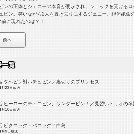
ピンの正体とジェニーの本音が明かされ、ショックを受けるロ
ュピン。笑いながら2人を置き去りにするジェニー。絶体絶命
の前に現れたのは？！
前へ
話
ダヘピン対ハチュピン／裏切りのプリンセス
年1月23日放送
話
ヒーローのティニピン、ワンダーピン！／見習いトリオの卒
年1月16日放送
話
ピクニック・パニック／白鳥
年1月9日放送