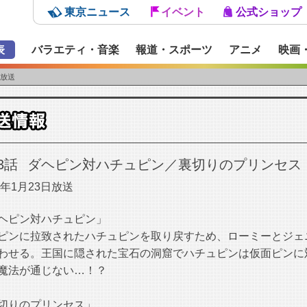
東京ニュース
イベント
公式ショップ
表
バラエティ・音楽
報道・スポーツ
アニメ
映画
日放送
3話
ダヘピン対ハチュピン／裏切りのプリンセス
5年1月23日放送
ヘピン対ハチュピン」
ピンに拉致されたハチュピンを取り戻すため、ローミーとジェ
わせる。王国に隠された宝石の洞窟でハチュピンは仮面ピンに
魔法が通じない…！？
切りのプリンセス」