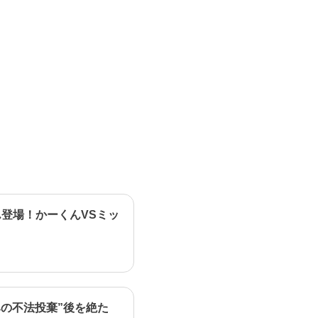
登場！かーくんVSミッ
の不法投棄”後を絶た