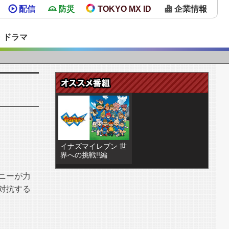
配信
防災
TOKYO MX ID
企業情報
・ドラマ
イナズマイレブン 世
界への挑戦!!編
ニーが力
対抗する