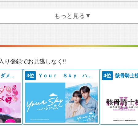
もっと見る▼
入り登録でお見逃しなく!!
えっちなお尻じゃダメですか？
3位
Ｙｏｕｒ Ｓｋｙ ハレのち恋
4位